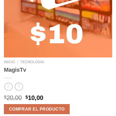
INICIO
/
TECNOLOGÍA
MagisTv
El
El
20,00
10,00
$
$
precio
precio
original
actual
COMPRAR EL PRODUCTO