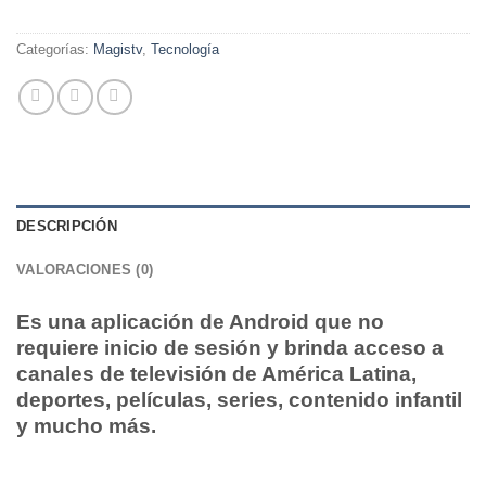
era:
es:
$20,00.
$10,00.
Categorías:
Magistv
,
Tecnología
DESCRIPCIÓN
VALORACIONES (0)
Es una aplicación de Android que no
requiere inicio de sesión y brinda acceso a
canales de televisión de América Latina,
deportes, películas, series, contenido infantil
y mucho más.