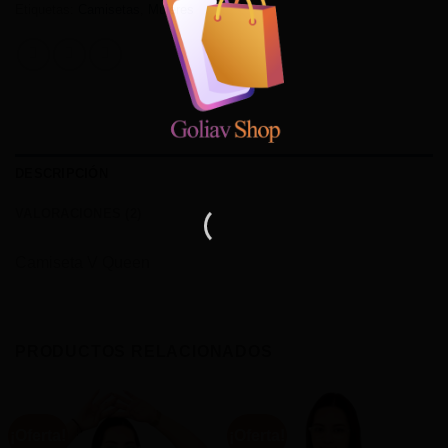
Etiquetas:
Camisetas
,
Mujeres
DESCRIPCIÓN
VALORACIONES (2)
Camiseta V Queen
PRODUCTOS RELACIONADOS
¡Oferta!
¡Oferta!