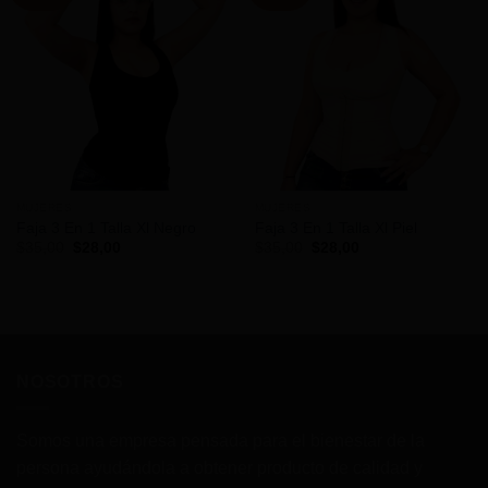
MUJERES
MUJERES
Faja 3 En 1 Talla Xl Negro
Faja 3 En 1 Talla Xl Piel
El
El
El
El
$
35,00
$
28,00
$
35,00
$
28,00
precio
precio
precio
precio
original
actual
original
actual
era:
es:
era:
es:
$35,00.
$28,00.
$35,00.
$28,00.
NOSOTROS
Somos una empresa pensada para el bienestar de la
persona ayudándola a obtener producto de calidad y