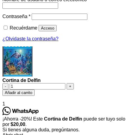
Contraseña
*
Recuérdame
Acceso
¿Olvidaste la contraseña?
Cortina de Delfin
Cortina
de
Añadir al carrito
Delfin
cantidad
1
¡Ahorra -20%! Este
Cortina de Delfin
puede ser tuyo solo
por
$20,00
.
Si tienes alguna duda, pregúntanos.