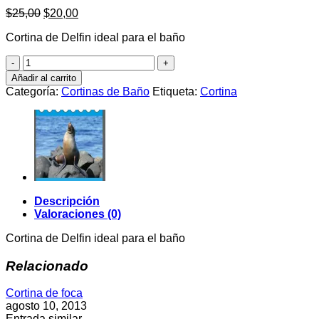
El
El
$
25,00
$
20,00
precio
precio
Cortina de Delfin ideal para el baño
original
actual
era:
es:
Cortina
$25,00.
$20,00.
de
Añadir al carrito
Delfin
Categoría:
Cortinas de Baño
Etiqueta:
Cortina
cantidad
Descripción
Valoraciones (0)
Cortina de Delfin ideal para el baño
Relacionado
Cortina de foca
agosto 10, 2013
Entrada similar