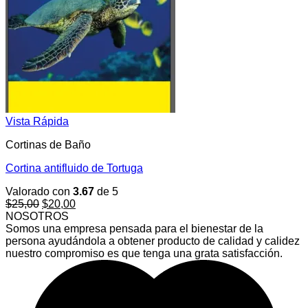
Vista Rápida
Cortinas de Baño
Cortina antifluido de Tortuga
Valorado con
3.67
de 5
El
El
$
25,00
$
20,00
precio
precio
NOSOTROS
original
actual
Somos una empresa pensada para el bienestar de la
era:
es:
persona ayudándola a obtener producto de calidad y calidez
$25,00.
$20,00.
nuestro compromiso es que tenga una grata satisfacción.