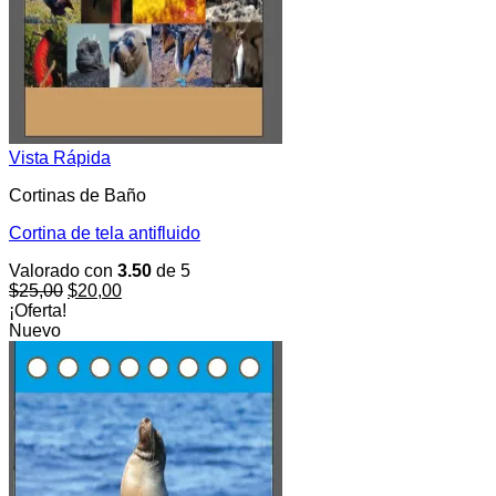
Vista Rápida
Cortinas de Baño
Cortina de tela antifluido
Valorado con
3.50
de 5
El
El
$
25,00
$
20,00
precio
precio
¡Oferta!
original
actual
Nuevo
era:
es:
$25,00.
$20,00.