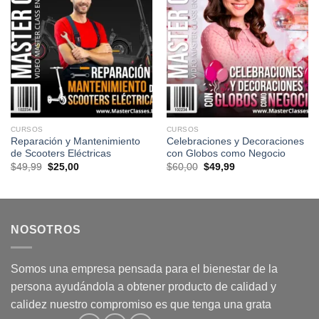
CURSOS
CURSOS
Reparación y Mantenimiento
Celebraciones y Decoraciones
de Scooters Eléctricas
con Globos como Negocio
El
El
El
El
$
49,99
$
25,00
$
60,00
$
49,99
precio
precio
precio
precio
original
actual
original
actual
era:
es:
era:
es:
$49,99.
$25,00.
$60,00.
$49,99.
NOSOTROS
Somos una empresa pensada para el bienestar de la
persona ayudándola a obtener producto de calidad y
calidez nuestro compromiso es que tenga una grata