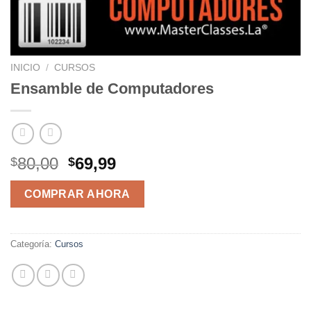
INICIO
/
CURSOS
Ensamble de Computadores
El
El
80,00
69,99
$
$
precio
precio
original
actual
COMPRAR AHORA
era:
es:
$80,00.
$69,99.
Categoría:
Cursos