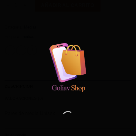
Medias Animal Print cantidad
AÑADIR AL CARRITO
$8,00.
$5,00.
Categoría:
Medias
Etiqueta:
medias
DESCRIPCIÓN
VALORACIONES (0)
Pares de media Unisex
Relacionado