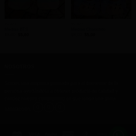
MEDIAS
MEDIAS
Medias BTS
Medias Chanchito
El
El
El
El
$
8,00
$
5,00
$
8,00
$
5,00
precio
precio
precio
precio
original
actual
original
actual
era:
es:
era:
es:
$8,00.
$5,00.
$8,00.
$5,00.
NOSOTROS
Somos una empresa pensada para el bienestar de la
persona ayudándola a obtener producto de calidad y
calidez nuestro compromiso es que tenga una grata
satisfacción.