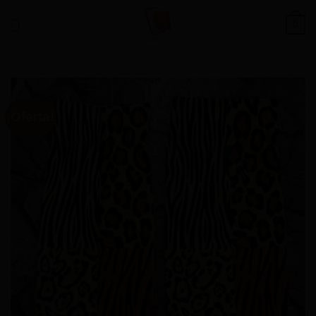
Saltar
0
al
contenido
¡Oferta!