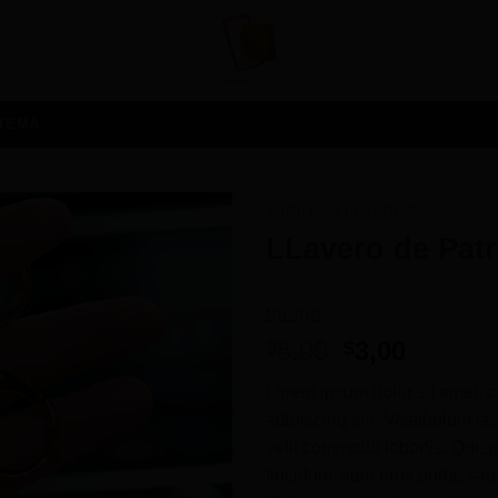
STEMA
INICIO
/
LLAVEROS
LLavero de Patr
Valorado
2
El
El
5,00
3,00
$
$
con
4.50
precio
precio
de 5 en
Lorem ipsum dolor sit amet, c
base a
original
actual
valoraciones
adipiscing elit. Vestibulum i
era:
es:
de clientes
velit commodo lobortis. Quis
$5,00.
$3,00.
tincidunt vitae eros porta, sag