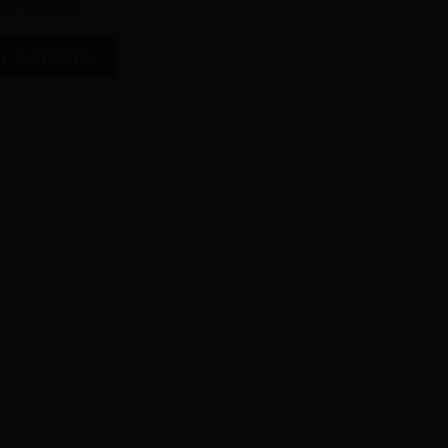
tis gravida.
AL CARRITO