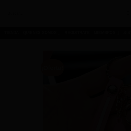
Saltar
al
Buscar
por:
contenido
TIENDA
QUIENES SOMOS
REGISTRATE
MIEMBROS
SI
¡Oferta!