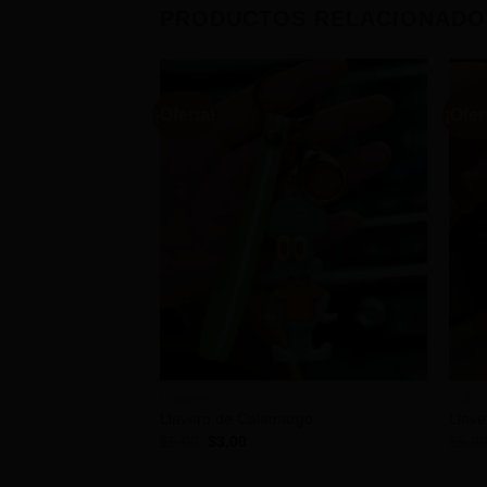
PRODUCTOS RELACIONADO
¡Oferta!
¡Ofer
LLAVEROS
LLAV
Llavero de Calamargo
Llav
El
El
$
5,00
$
3,00
$
5,0
precio
precio
original
actual
era:
es: