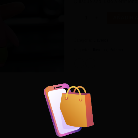
Quisque sed justo a erat lobor
LLavero de Patricio cantidad
AÑADIR 
Categoría:
Llaveros
Etiquetas:
llaveros
,
Patricio