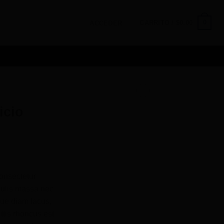
0
CARRITO /
$
0,00
ACCEDER
icio
onsectetur
aculis massa nec
que diam lacus,
ittis rhoncus est.