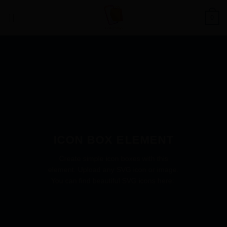
Saltar
0
al
contenido
ICON BOX ELEMENT
Create simple icon boxes with this
element. Upload any SVG icon or image.
You can find beautiful SVG icons here: